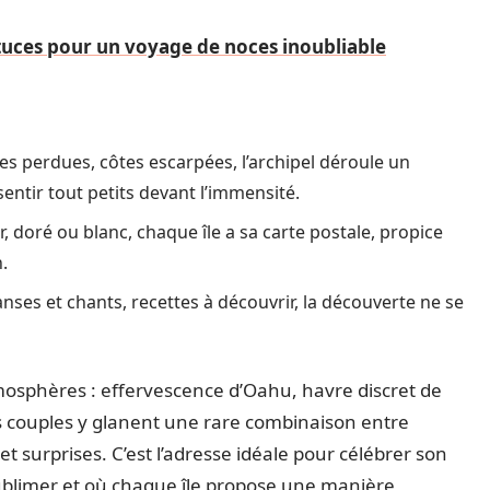
stuces pour un voyage de noces inoubliable
es perdues, côtes escarpées, l’archipel déroule un
entir tout petits devant l’immensité.
r, doré ou blanc, chaque île a sa carte postale, propice
.
anses et chants, recettes à découvrir, la découverte ne se
atmosphères : effervescence d’Oahu, havre discret de
es couples y glanent une rare combinaison entre
 surprises. C’est l’adresse idéale pour célébrer son
ublimer et où chaque île propose une manière