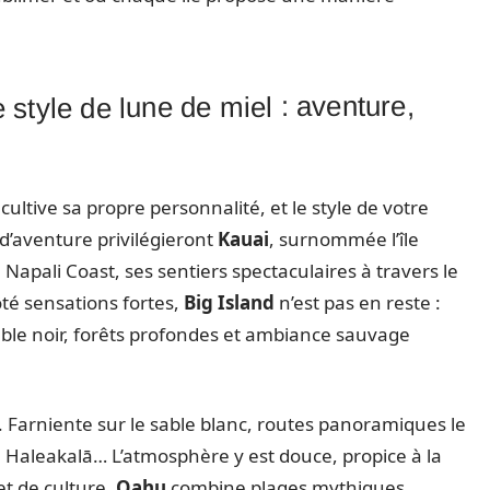
e style de lune de miel : aventure,
ltive sa propre personnalité, et le style de votre
’aventure privilégieront
Kauai
, surnommée l’île
a Napali Coast, ses sentiers spectaculaires à travers le
é sensations fortes,
Big Island
n’est pas en reste :
sable noir, forêts profondes et ambiance sauvage
. Farniente sur le sable blanc, routes panoramiques le
e Haleakalā… L’atmosphère y est douce, propice à la
et de culture,
Oahu
combine plages mythiques,