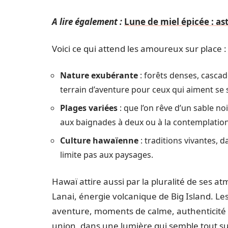
A lire également :
Lune de miel épicée : a
Voici ce qui attend les amoureux sur place :
Nature exubérante
: forêts denses, cascad
terrain d’aventure pour ceux qui aiment se s
Plages variées
: que l’on rêve d’un sable noi
aux baignades à deux ou à la contemplation
Culture hawaïenne
: traditions vivantes, d
limite pas aux paysages.
Hawaï attire aussi par la pluralité de ses 
Lanai, énergie volcanique de Big Island. L
aventure, moments de calme, authenticité et
union, dans une lumière qui semble tout s